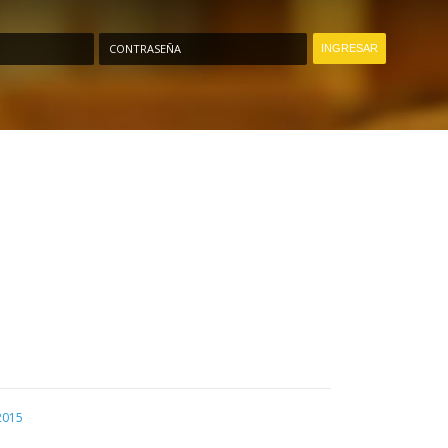
CONTRASEÑA
2015
O