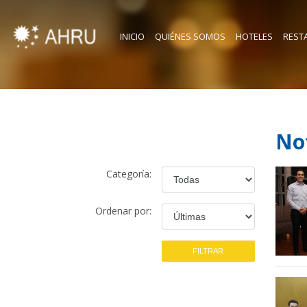
INICIO
QUIÉNES SOMOS
HOTELES
REST
Not
Categoría:
Ordenar por: