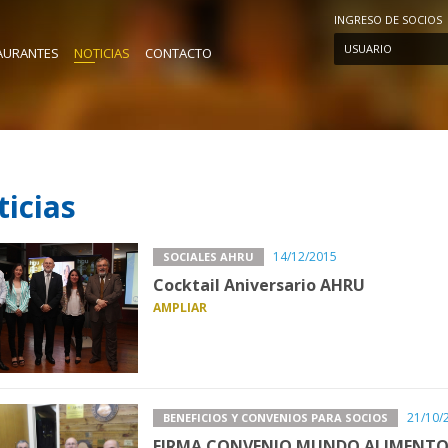
INGRESO DE SOCIOS
USUARIO
AURANTES
NOTICIAS
CONTACTO
icias
14/12/2015
SOCIALES AHRU
Cocktail Aniversario AHRU
AMPLIAR
21/10/
BENEFICIOS Y CONVENIOS PARA SOCIOS
FIRMA CONVENIO MUNDO ALIMENT